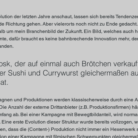
ution der letzten Jahre anschaut, lassen sich bereits Tendenze
de Richtung gehen. Aber vielerorts noch nicht zu Ende gedacht
lb um mein Branchenbild der Zukunft. Ein Bild, welches auch he
te, dafür braucht es keine bahnbrechende Innovation mehr, de
anden. 
osk, der auf einmal auch Brötchen verkauf
er Sushi und Currywurst gleichermaßen au
at.
gnen und Produktionen werden klassischerweise durch eine Ag
 Die Anzahl der externe Drittanbieter (z.B. Produktionsfirmen) hä
ng ab. Bei einer Kampagne mit Bewegtbildanteil, wird normal
 Eine erste Evolution dieser Struktur wurde bereits vollzogen, w
n, dass die (Content-) Produktion nicht immer ein Hexenwerk 
ion einer Kampagne mit filmischen Schwerpunkten gleichermaß