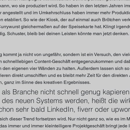
kann, wo sie produziert wird. So haben in den letzten Jahren i
 angestellt und im Umkehrschluss haben immer mehr Produktio
 etabliert. So wie der Kiosk, der auf einmal auch Brötchen verk
urrywurst gleichermaßen auf der Speisekarte hat. Klingt irgend
ig. Schuster, bleib bei deinen Leisten könnte man jetzt denken.
kommt ja nicht von ungefähr, sondern ist ein Versuch, den viel
 schnelllebigen Content-Geschäft entgegenzukommen und dabe
n den eigenen vier Wänden zu halten. Außerdem lassen sich so 
eren direkt umschiffen und es bleibt mehr Zeit für den direkten
n, ganz im Sinne des kreativen Ergebnisses.
als Branche nicht schnell genug kapieren
r des neuen Systems werden, heißt die wirk
hon sehr bald LinkedIn, fiverr oder upwor
sich dieser Trend fortsetzen wird. Nur nicht ganz so, wie es im
as immer und immer kleinteiligere Projektgeschäft bringt jede