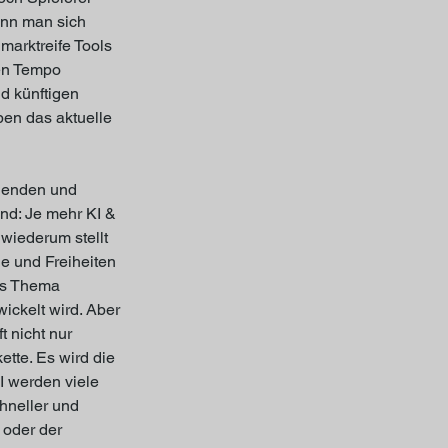
enn man sich 
marktreife Tools 
en Tempo 
d künftigen 
en das aktuelle 
blenden und 
d: Je mehr KI & 
wiederum stellt 
le und Freiheiten 
as Thema 
ickelt wird. Aber 
t nicht nur 
tte. Es wird die 
I werden viele 
hneller und 
 oder der 