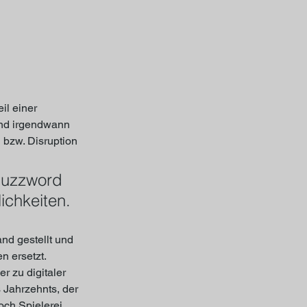
il einer 
und irgendwann 
 bzw. Disruption 
Buzzword 
ichkeiten.
nd gestellt und 
n ersetzt. 
r zu digitaler 
Jahrzehnts, der 
och Spielerei 