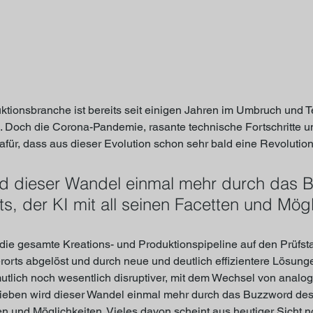
tionsbranche ist bereits seit einigen Jahren im Umbruch und Te
 Doch die Corona-Pandemie, rasante technische Fortschritte 
für, dass aus dieser Evolution schon sehr bald eine Revolution
rd dieser Wandel einmal mehr durch das 
s, der KI mit all seinen Facetten und Mögl
e gesamte Kreations- und Produktionspipeline auf den Prüfsta
erorts abgelöst und durch neue und deutlich effizientere Lösunge
utlich noch wesentlich disruptiver, mit dem Wechsel von analoge
ieben wird dieser Wandel einmal mehr durch das Buzzword des 
ten und Möglichkeiten. Vieles davon scheint aus heutiger Sicht n