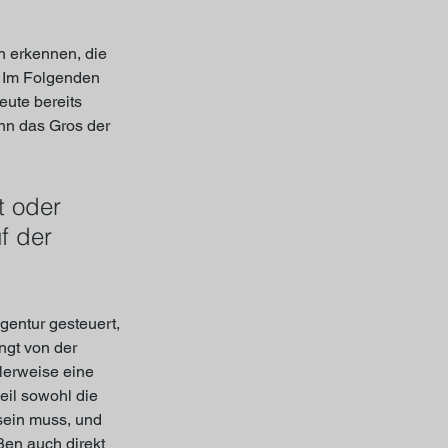
n erkennen, die 
. Im Folgenden 
ute bereits 
nn das Gros der 
t oder 
f der 
entur gesteuert, 
ngt von der 
erweise eine 
eil sowohl die 
sein muss, und 
en auch direkt 