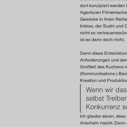
dort konzipiert werden 
Agenturen Filmemacher
Gewerke in ihren Reihen
Imbiss, der Sushi und C
nicht so vertrauenswürd
ist es dann doch nicht.
Denn diese Entwicklung 
Anforderungen und dem
Großteil des Kuchens i
(Kommunikations-) Barri
Kreation und Produktio
Wenn wir das 
selbst Treibe
Konkurrenz sc
Ich glaube daran, dass 
Anschein macht. Denn d