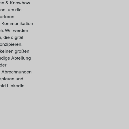
äten & Knowhow 
ren, um die 
erteren 
r Kommunikation 
h: Wir werden 
 die digital 
nzipieren, 
 keinen großen 
ndige Abteilung 
der 
ie Abrechnungen 
apieren und 
ld LinkedIn, 