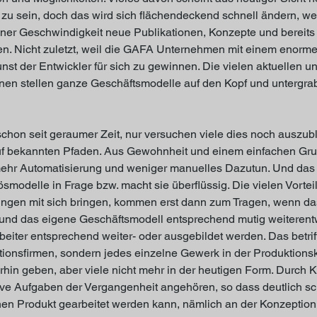
zu sein, doch das wird sich flächendeckend schnell ändern, w
iner Geschwindigkeit neue Publikationen, Konzepte und bereits 
n. Nicht zuletzt, weil die GAFA Unternehmen mit einem enorm
st der Entwickler für sich zu gewinnen. Die vielen aktuellen un
nen stellen ganze Geschäftsmodelle auf den Kopf und untergrab
 schon seit geraumer Zeit, nur versuchen viele dies noch auszu
uf bekannten Pfaden. Aus Gewohnheit und einem einfachen Grun
 mehr Automatisierung und weniger manuelles Dazutun. Und das 
smodelle in Frage bzw. macht sie überflüssig. Die vielen Vortei
ungen mit sich bringen, kommen erst dann zum Tragen, wenn d
t und das eigene Geschäftsmodell entsprechend mutig weiterentw
beiter entsprechend weiter- oder ausgebildet werden. Das betriff
ionsfirmen, sondern jedes einzelne Gewerk in der Produktionske
hin geben, aber viele nicht mehr in der heutigen Form. Durch K
tive Aufgaben der Vergangenheit angehören, so dass deutlich sc
chen Produkt gearbeitet werden kann, nämlich an der Konzeption