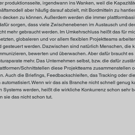
der produktionsseite, irgendwann ins Wanken, weil die Kapazit
äftsmodell aber häufig darauf abzielt, mit Bordmitteln zu hantie
h decken zu können. Außerdem werden die immer plattformbasi
für sorgen, dass viele Zwischenebenen im Austausch und de
icht mehr gebraucht werden. Im Umkehrschluss heißt das für mic
netzten, globaleren und vor allem flexiblen Projektteams arbeiten,
gesteuert werden. Dazwischen sind natürlich Menschen, die ko
kommunizieren, bewerten und überwachen. Aber dafür braucht es
turaparate mehr. Das Unternehmen selbst, bzw. die dafür zustä
 Plattformen/Schnittstellen diese Projektteams zusammenstellen o
. Auch die Briefings, Feedbackschleifen, das Tracking oder d
n automatisiert. Wenn wir das als Branche nicht schnell genug k
n Systems werden, heißt die wirkliche Konkurrenz schon sehr ba
n sie das nicht schon tut.