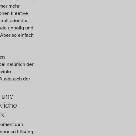
mmer mehr 
nen kreative 
auft oder der 
wie unnötig und 
 Aber so einfach 
en 
i natürlich den 
viele 
 Austausch der 
 und 
liche 
k.
 Moment den 
 Inhouse Lösung, 