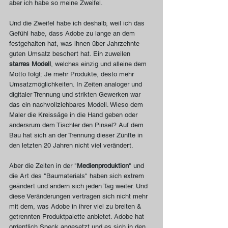
aber ich habe so meine Zweifel.
Und die Zweifel habe ich deshalb, weil ich das 
Gefühl habe, dass Adobe zu lange an dem 
festgehalten hat, was ihnen über Jahrzehnte 
guten Umsatz beschert hat. Ein zuweilen 
starres Modell
, welches einzig und alleine dem 
Motto folgt: Je mehr Produkte, desto mehr 
Umsatzmöglichkeiten. In Zeiten analoger und 
digitaler Trennung und strikten Gewerken war 
das ein nachvollziehbares Modell. Wieso dem 
Maler die Kreissäge in die Hand geben oder 
andersrum dem Tischler den Pinsel? Auf dem 
Bau hat sich an der Trennung dieser Zünfte in 
den letzten 20 Jahren nicht viel verändert.
Aber die Zeiten in der "
Medienproduktion
" und 
die Art des "Baumaterials" haben sich extrem 
geändert und ändern sich jeden Tag weiter. Und 
diese Veränderungen vertragen sich nicht mehr 
mit dem, was Adobe in ihrer viel zu breiten & 
getrennten Produktpalette anbietet. Adobe hat 
ordentlich Speck angesetzt und es sich in den 