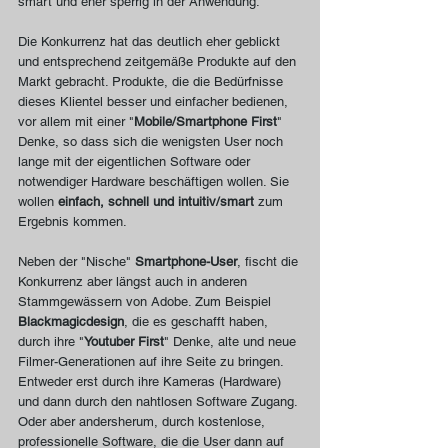
smart und eher sperrig in der Anwendung.
Die Konkurrenz hat das deutlich eher geblickt 
und entsprechend zeitgemäße Produkte auf den 
Markt gebracht. Produkte, die die Bedürfnisse 
dieses Klientel besser und einfacher bedienen, 
vor allem mit einer "
Mobile/Smartphone First
" 
Denke, so dass sich die wenigsten User noch 
lange mit der eigentlichen Software oder 
notwendiger Hardware beschäftigen wollen. Sie 
wollen 
einfach, schnell und intuitiv/smart
 zum 
Ergebnis kommen. 
Neben der "Nische" 
Smartphone-User
, fischt die 
Konkurrenz aber längst auch in anderen 
Stammgewässern von Adobe. Zum Beispiel 
Blackmagicdesign
, die es geschafft haben, 
durch ihre "
Youtuber First
" Denke, alte und neue 
Filmer-Generationen auf ihre Seite zu bringen. 
Entweder erst durch ihre Kameras (Hardware) 
und dann durch den nahtlosen Software Zugang. 
Oder aber andersherum, durch kostenlose, 
professionelle Software, die die User dann auf 