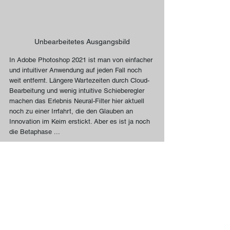
Unbearbeitetes Ausgangsbild
In Adobe Photoshop 2021 ist man von einfacher 
und intuitiver Anwendung auf jeden Fall noch 
weit entfernt. Längere Wartezeiten durch Cloud-
Bearbeitung und wenig intuitive Schieberegler 
machen das Erlebnis Neural-Filter hier aktuell 
noch zu einer Irrfahrt, die den Glauben an 
Innovation im Keim erstickt. Aber es ist ja noch 
die Betaphase ...
Eingabemaske der Neural-Filter