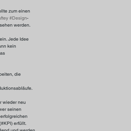
llte zum einen 
ftey
#Design
-
gesehen werden. 
in. Jede Idee 
ann kein 
as 
eiten, die 
duktionsabläufe. 
er wieder neu 
wer seinen 
erfolgreichen 
KPI) erfüllt. 
eßend und werden 