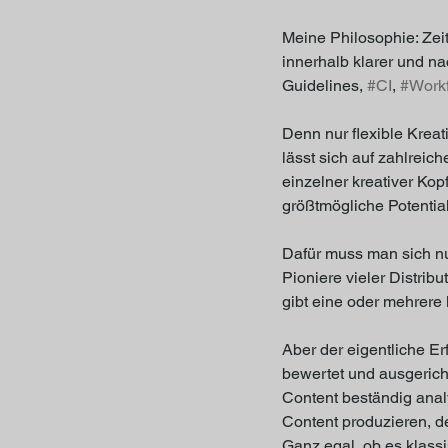
Meine Philosophie: Zei
innerhalb klarer und na
Guidelines, 
#CI
, 
#Work
Denn nur flexible Krea
lässt sich auf zahlreic
einzelner kreativer K
größtmögliche Potentia
Dafür muss man sich nu
Pioniere vieler Distrib
gibt eine oder mehrere 
Aber der eigentliche Er
bewertet und ausgerich
Content beständig analy
Content produzieren, der
Ganz egal, ob es klass