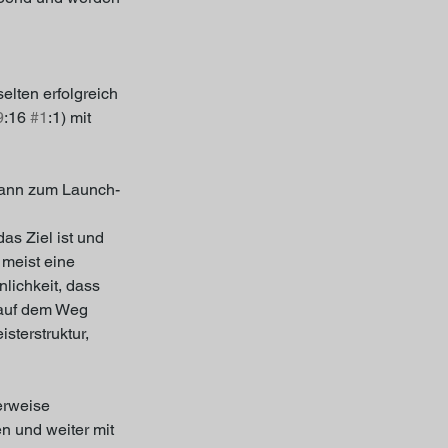
elten erfolgreich 
9
:16 
#1
:1) mit 
 kann zum Launch-
as Ziel ist und 
 meist eine 
lichkeit, dass 
 auf dem Weg 
sterstruktur, 
erweise 
 und weiter mit 