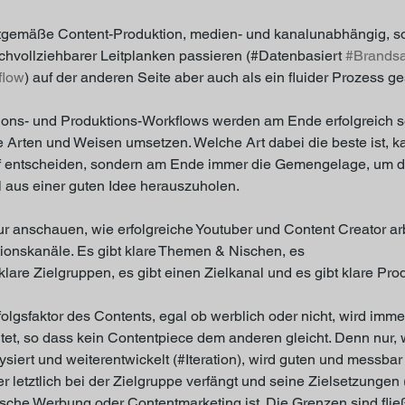
tgemäße Content-Produktion, medien- und kanalunabhängig, so
chvollziehbarer Leitplanken passieren (#Datenbasiert 
#Brandsa
flow
) auf der anderen Seite aber auch als ein fluider Prozess 
tions- und Produktions-Workflows werden am Ende erfolgreich se
he Arten und Weisen umsetzen. Welche Art dabei die beste ist, k
opf entscheiden, sondern am Ende immer die Gemengelage, um d
l aus einer guten Idee herauszuholen. 
r anschauen, wie erfolgreiche Youtuber und Content Creator arb
utionskanäle. Es gibt klare Themen & Nischen, es 
klare Zielgruppen, es gibt einen Zielkanal und es gibt klare Pro
folgsfaktor des Contents, egal ob werblich oder nicht, wird imm
tet, so dass kein Contentpiece dem anderen gleicht. Denn nur, 
siert und weiterentwickelt (#Iteration), wird guten und messbar 
 letztlich bei der Zielgruppe verfängt und seine Zielsetzungen (#
ische Werbung oder Contentmarketing ist. Die Grenzen sind fli