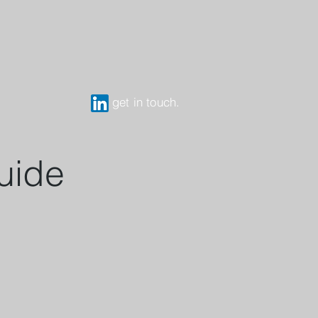
get in touch.
uide