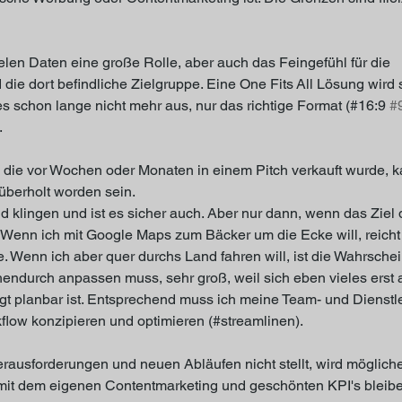
elen Daten eine große Rolle, aber auch das Feingefühl für die 
 die dort befindliche Zielgruppe. Eine One Fits All Lösung wird s
es schon lange nicht mehr aus, nur das richtige Format (#16:9 
#
.
, die vor Wochen oder Monaten in einem Pitch verkauft wurde,
überholt worden sein. 
klingen und ist es sicher auch. Aber nur dann, wenn das Ziel d
. Wenn ich mit Google Maps zum Bäcker um die Ecke will, reicht
 Wenn ich aber quer durchs Land fahren will, ist die Wahrschein
endurch anpassen muss, sehr groß, weil sich eben vieles erst
gt planbar ist. Entsprechend muss ich meine Team- und Dienstlei
low konzipieren und optimieren (#streamlinen). 
rausforderungen und neuen Abläufen nicht stellt, wird möglich
mit dem eigenen Contentmarketing und geschönten KPI's bleiben